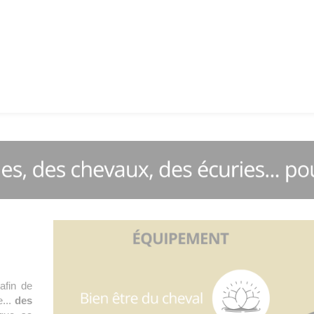
afin de
e...
des