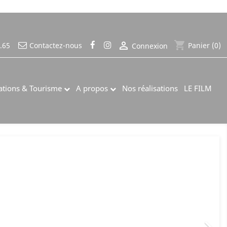
shopping_cart

Panier
(0)
.65
Contactez-nous
Connexion
tions & Tourisme
A propos
Nos réalisations
LE FILM
Suivant