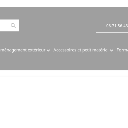

06.71.56.43
ménagement extérieur
Accessoires et petit matériel
Forma