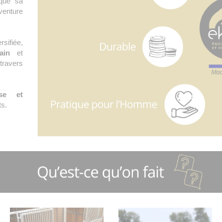
ique sa
venture
sifiée,
ain
et
travers
use et
ts.