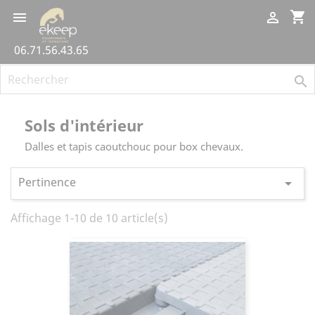
Panneau de gestion des cookies
shopping_cart


06.71.56.43.65

Sols d'intérieur
Dalles et tapis caoutchouc pour box chevaux.
Pertinence

Affichage 1-10 de 10 article(s)