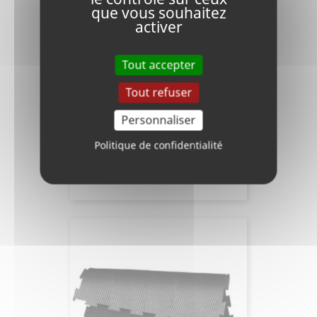
que vous souhaitez
activer
Tout accepter
Tout refuser
Personnaliser
Dalle Pavé Autobloquant
Politique de confidentialité
Prix
44,48 €
HT