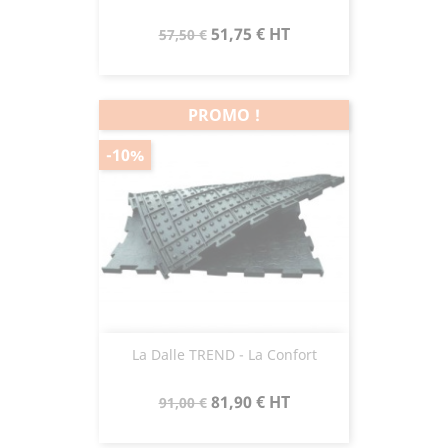
Prix
Prix
51,75 €
HT
57,50 €
de
base
PROMO !
-10%
La Dalle TREND - La Confort
Prix
Prix
81,90 €
HT
91,00 €
de
base