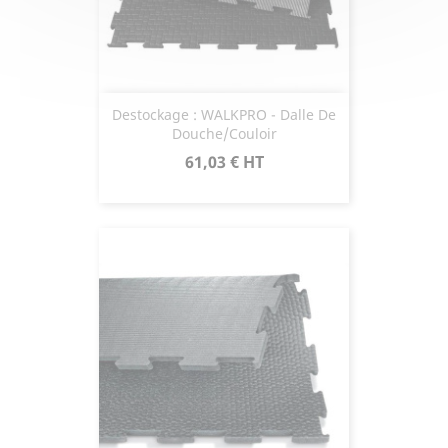
Destockage : WALKPRO - Dalle De
Douche/couloir
Prix
61,03 €
HT