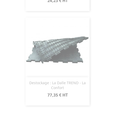
Prix
24,23 €
HT
Destockage : La Dalle TREND - La
Confort
Prix
77,35 €
HT