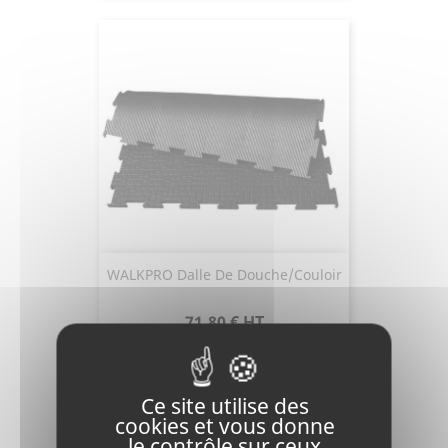
WALKPRO Dalle De Douche/couloir
Prix
71,80 €
HT
Ce site utilise des
cookies et vous donne
le contrôle sur ceux