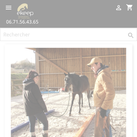
Panneau de gestion des cookies
shopping_cart


06.71.56.43.65
